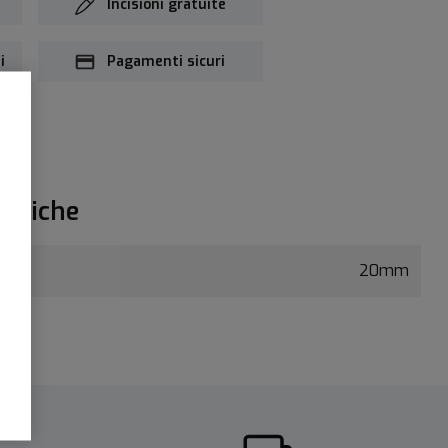
Incisioni gratuite
i
Pagamenti sicuri
ecniche
20mm