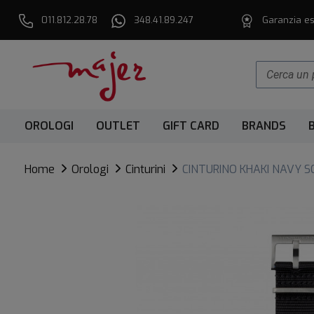
011.812.28.78
348.41.89.247
Garanzia es
OROLOGI
OUTLET
GIFT CARD
BRANDS
Home
Orologi
Cinturini
CINTURINO KHAKI NAVY 