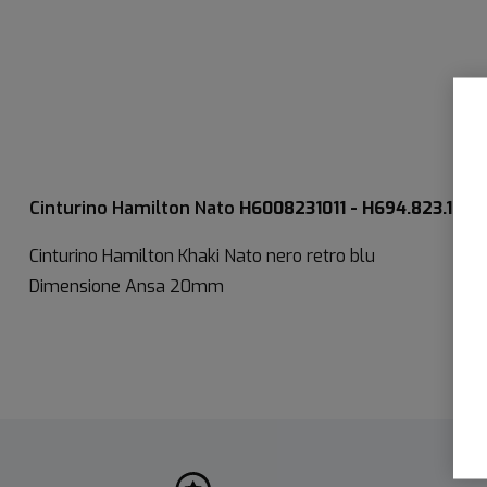
Cinturino Hamilton Nato
H6008231011 - H694.823.101
Cinturino Hamilton Khaki Nato nero retro blu
Dimensione Ansa 20mm