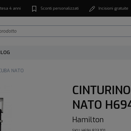
tesa 4 anni
Sconti personalizzati
Incisioni gratuite
BLOG
SCUBA NATO
CINTURINO
NATO H694
Hamilton
SKU: H694.823.101