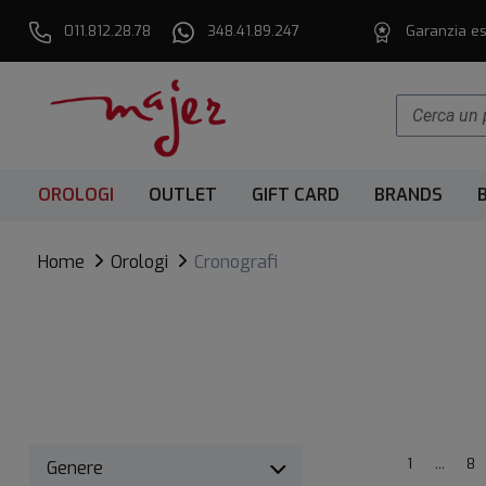
011.812.28.78
348.41.89.247
Garanzia es
OROLOGI
OUTLET
GIFT CARD
BRANDS
Home
Orologi
Cronografi
1
...
8
Genere