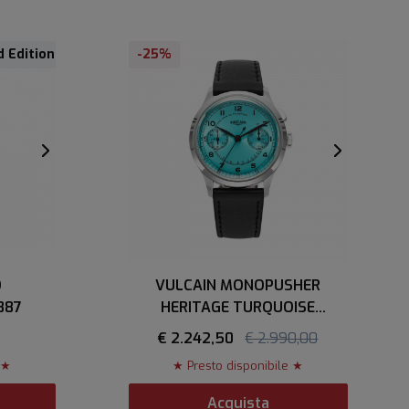
d Edition
-25%
O
VULCAIN MONOPUSHER
887
HERITAGE TURQUOISE
650167A38.BAC201
€ 2.242,50
€ 2.990,00
 ★
★ Presto disponibile ★
Acquista