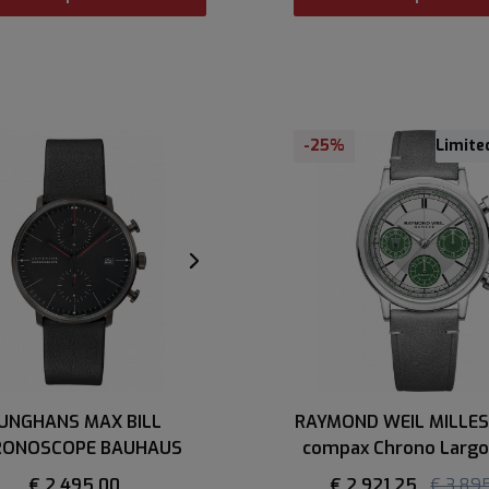
-25%
Limite
UNGHANS MAX BILL
RAYMOND WEIL MILLESI
RONOSCOPE BAUHAUS
compax Chrono Largo
€ 2.495,00
€ 2.921,25
€ 3.89