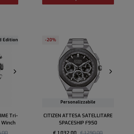
d Edition
-20%
Personalizzabile
ME Tri-
CITIZEN ATTESA SATELLITARE
 Winch
SPACESHIP F950
5,00
€ 1.032,00
€ 1.290,00