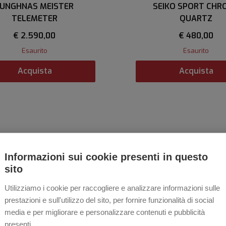
UNGHNAS MEISTER
SEIKO SPORT CHR
TELEMETER
QUARTZ
€ 2.590,00
€ 480,00
Esaurito
Esaurito
Acquista
Acquista
New
-20%
Informazioni sui cookie presenti in questo
Limited Edition
sito
Utilizziamo i cookie per raccogliere e analizzare informazioni sulle
prestazioni e sull'utilizzo del sito, per fornire funzionalità di social
media e per migliorare e personalizzare contenuti e pubblicità
presenti.