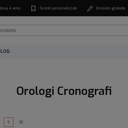
tesa 4 anni
Sconti personalizzati
Incisioni gratuite
BLOG
Orologi Cronografi
9
10