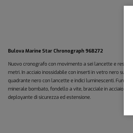
Bulova Marine Star Chronograph 96B272
Nuovo cronografo con movimento a sei lancette e resisten
metri. In acciaio inossidabile con inserti in vetro nero su l
quadrante nero con lancette e indici luminescenti. Funzione
minerale bombato, fondello a vite, bracciale in acciaio inos
deployante di sicurezza ed estensione.