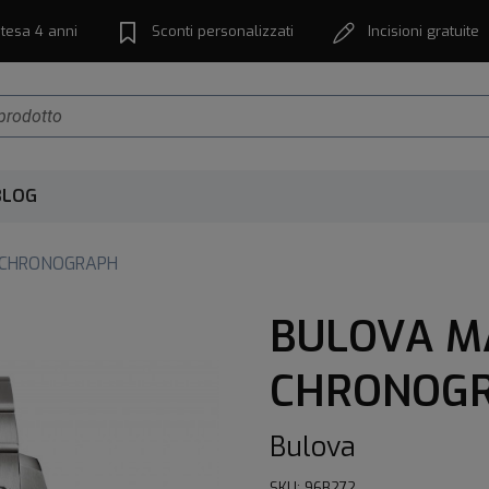
tesa 4 anni
Sconti personalizzati
Incisioni gratuite
BLOG
 CHRONOGRAPH
BULOVA M
CHRONOGR
Bulova
SKU: 96B272