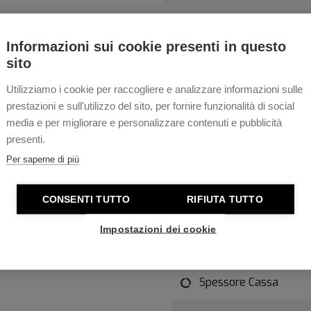
Garanzia estesa 5 anni
Informazioni sui cookie presenti in questo
sito
Utilizziamo i cookie per raccogliere e analizzare informazioni sulle
prestazioni e sull'utilizzo del sito, per fornire funzionalità di social
media e per migliorare e personalizzare contenuti e pubblicità
Caratteristiche t
presenti.
za all'acqua fino a 200
Per saperne di più
unetta rotante a cremagliera,
Colore quadrante
 calendario, cristallo
CONSENTI TUTTO
RIFIUTA TUTTO
sidabile con chiusura a fibbia
Materiale Cassa
Impostazioni dei cookie
Diametro Cassa
Spessore Cassa