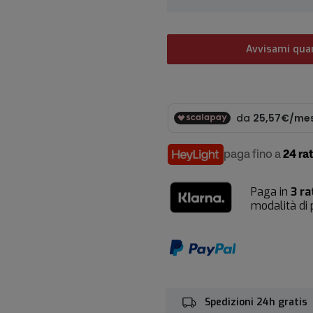
Avvisami quan
paga fino a
24 ra
Paga in
3 ra
modalità di
Spedizioni 24h gratis