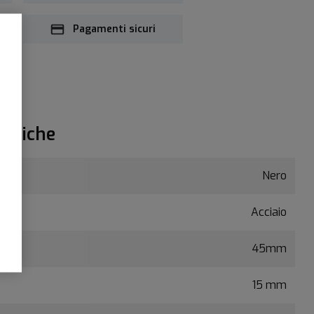
Pagamenti sicuri
ecniche
Nero
Acciaio
45mm
15 mm