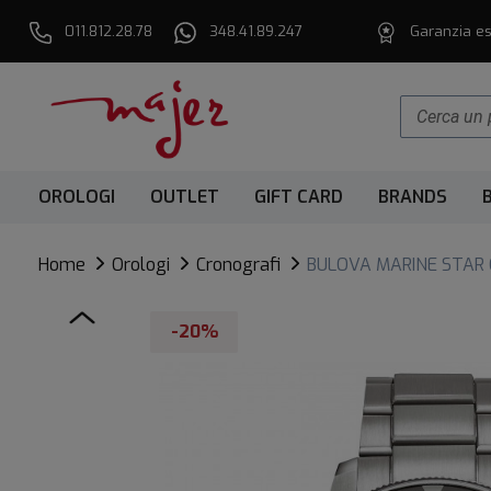
011.812.28.78
348.41.89.247
Garanzia es
OROLOGI
OUTLET
GIFT CARD
BRANDS
Home
Orologi
Cronografi
BULOVA MARINE STAR
-20%