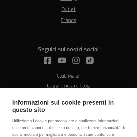
Outlet
Brands
Seguici sui nostri social
Club Majer
Leggi il nostro blog
Informazioni sui cookie presenti in
questo sito
Utilizziamo i cookie per raccogliere e analizzare informazioni
sulle prestazioni e sull'utilizzo del sito, per fornire funzionalità di
Assistenza
social media e per migliorare e personalizzare contenuti e