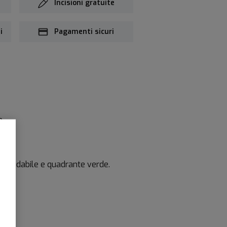
Incisioni gratuite
i
Pagamenti sicuri
o.
inossidabile e quadrante verde.