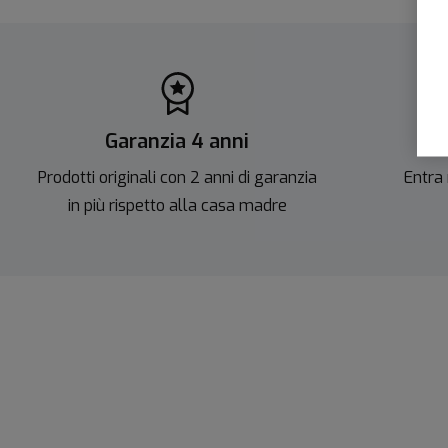
Garanzia 4 anni
Sc
Prodotti originali con 2 anni di garanzia
Entra 
in più rispetto alla casa madre