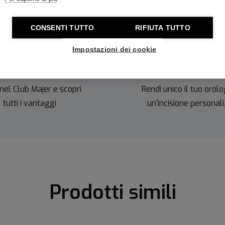
CONSENTI TUTTO
RIFIUTA TUTTO
Impostazioni dei cookie
onti imperdibili
Incisioni gratu
nel Club Majer e scopri
Rendi unico il tuo orolo
tutti i vantaggi
un'incisione personal
Prodotti simili