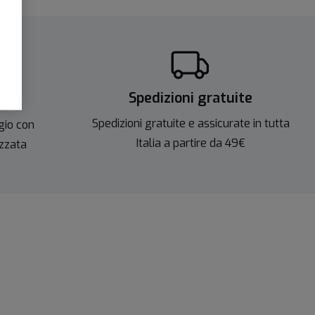
Spedizioni gratuite
ite
Spedizioni gratuite e assicurate in tutta
gio con
Italia a partire da 49€
izzata