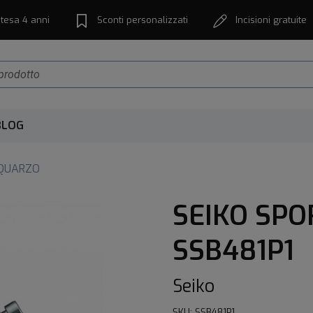
tesa 4 anni
Sconti personalizzati
Incisioni gratuite
BLOG
 QUARZO
SEIKO SP
SSB481P1
Seiko
SKU: SSB481P1