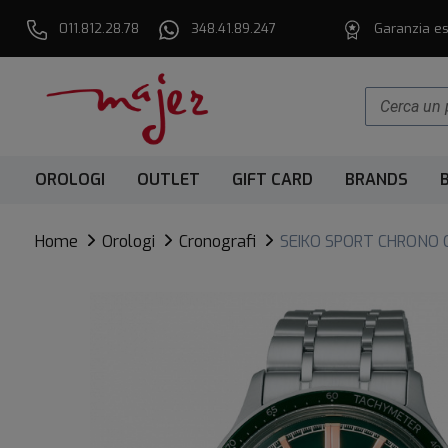
011.812.28.78
348.41.89.247
Garanzia es
OROLOGI
OUTLET
GIFT CARD
BRANDS
Home
Orologi
Cronografi
SEIKO SPORT CHRONO