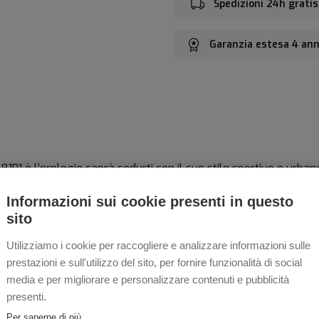
Spedizioni 24h gratis
Garanzia estesa 4 ann
P1 è l’orologio saprà sedurti con il suo stile sportivo e urban
 il Seiko Sport Chrono Quartz SSB481P1
Informazioni sui cookie presenti in questo
sito
ione cronografo, questo orologio propone una cassa in acciaio 
Utilizziamo i cookie per raccogliere e analizzare informazioni sulle
prestazioni e sull'utilizzo del sito, per fornire funzionalità di social
media e per migliorare e personalizzare contenuti e pubblicità
presenti.
Per saperne di più