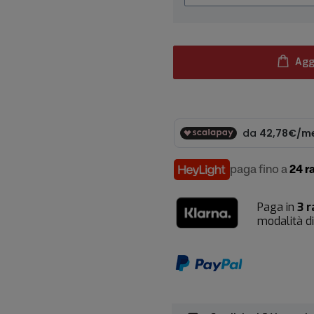
Agg
paga fino a
24 r
Paga in
3 r
modalità d