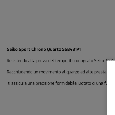
Seiko Sport Chrono Quartz SSB481P1
Resistendo alla prova del tempo, il cronografo Seiko SSB481
Racchiudendo un movimento al quarzo ad alte prestazioni,
ti assicura una precisione formidabile. Dotato di una funz