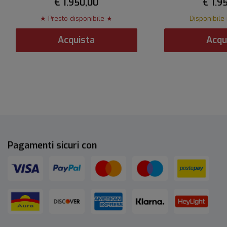
€ 1.950,00
€ 1.9
★ Presto disponibile ★
Disponibile 
Acquista
Acqu
Pagamenti sicuri con