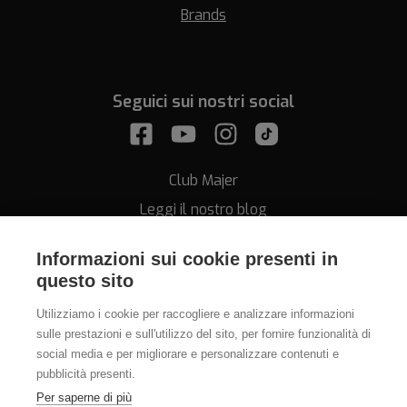
Brands
Seguici sui nostri social
Club Majer
Leggi il nostro blog
Informazioni sui cookie presenti in
questo sito
Utilizziamo i cookie per raccogliere e analizzare informazioni
sulle prestazioni e sull'utilizzo del sito, per fornire funzionalità di
Assistenza
social media e per migliorare e personalizzare contenuti e
pubblicità presenti.
011.812.28.78
Per saperne di più