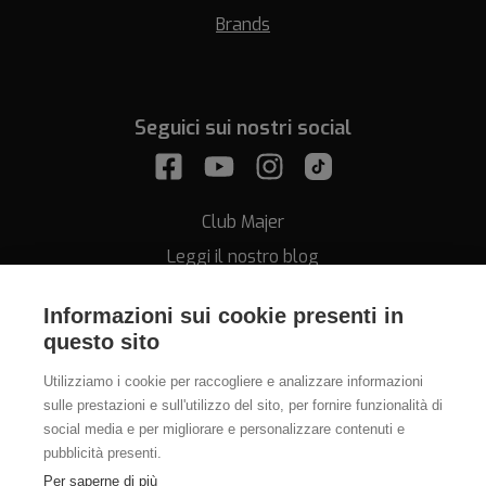
Brands
Seguici sui nostri social
Club Majer
Leggi il nostro blog
Informazioni sui cookie presenti in
questo sito
Utilizziamo i cookie per raccogliere e analizzare informazioni
sulle prestazioni e sull'utilizzo del sito, per fornire funzionalità di
Assistenza
social media e per migliorare e personalizzare contenuti e
pubblicità presenti.
011.812.28.78
Per saperne di più