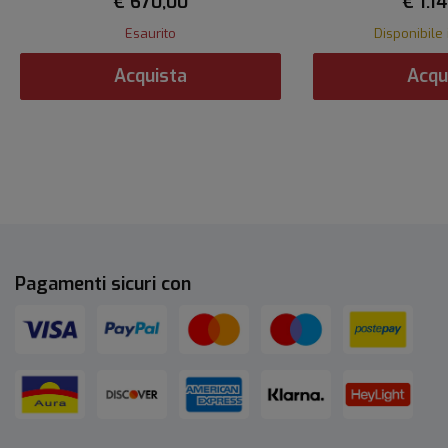
€ 670,00
€ 1.1
Esaurito
Disponibile 
Acquista
Acqu
Pagamenti sicuri con