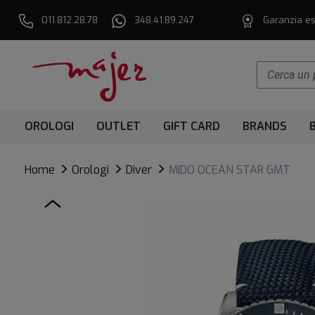
011.812.28.78
348.41.89.247
Garanzia es
OROLOGI
OUTLET
GIFT CARD
BRANDS
Home
Orologi
Diver
MIDO OCEAN STAR GMT