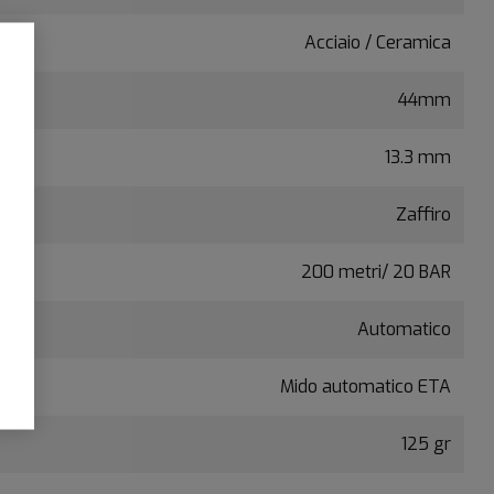
Acciaio / Ceramica
44mm
13.3 mm
Zaffiro
200 metri/ 20 BAR
Automatico
Mido automatico ETA
125 gr