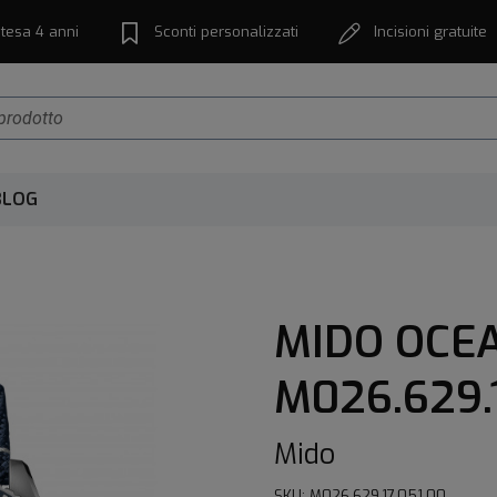
tesa 4 anni
Sconti personalizzati
Incisioni gratuite
BLOG
MIDO OCE
M026.629.1
Mido
SKU: M026.629.17.051.00