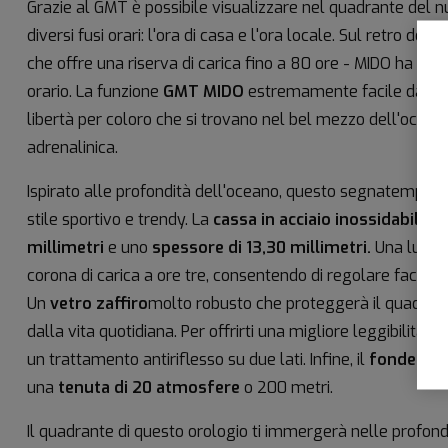
Grazie al GMT è possibile visualizzare nel quadrante del n
diversi fusi orari: l'ora di casa e l'ora locale. Sul retro dell
che offre una riserva di carica fino a 80 ore - MIDO ha incis
orario. La funzione
GMT MIDO
estremamente facile da usar
libertà per coloro che si trovano nel bel mezzo dell'ocean
adrenalinica.
Ispirato alle profondità dell'oceano, questo segnatempo se
stile sportivo e trendy. La
cassa in acciaio inossidabile
ha
millimetri
e uno
spessore di 13,30 millimetri.
Una lunett
corona di carica a ore tre, consentendo di regolare facilme
Un
vetro zaffiro
molto robusto che proteggerà il quadrante
dalla vita quotidiana. Per offrirti una migliore leggibilità, 
un trattamento antiriflesso su due lati. Infine, il
fondello 
una
tenuta di 20 atmosfere
o 200 metri.
Il quadrante di questo orologio ti immergerà nelle profond