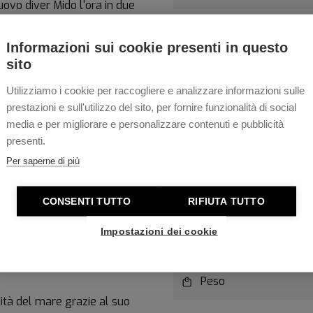
uovo diver Mido l'ora in due
'orologio - dotato di calibro 80,
Materiale Cassa
o le indicazioni del fuso
Informazioni sui cookie presenti in questo
sito
Diametro Cassa
e offre il doppio della
o o di un'avventura
Utilizziamo i cookie per raccogliere e analizzare informazioni sulle
Spessore Cassa
prestazioni e sull'utilizzo del sito, per fornire funzionalità di social
media e per migliorare e personalizzare contenuti e pubblicità
durrà gli uomini con il suo
Vetro
presenti.
 un
diametro di 44
Per saperne di più
Resistenza all'acqua
a in ceramica ospita la
nte le lancette dell'orologio.
CONSENTI TUTTO
RIFIUTA TUTTO
Movimento
 da urti e graffi causati
questo vetro ha beneficiato di
Impostazioni dei cookie
Specifica Movimento
avvitato
garantirà
Peso
ità del mare grazie al suo