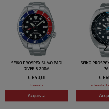
SEIKO PROSPEX SUMO PADI
SEIKO PROSPE
DIVER'S 200M
PA
€ 840,01
€ 66
Esaurito
★ Presto di
Acquista
Acqu