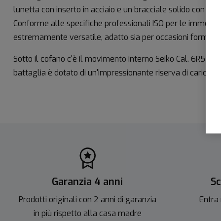
lunetta con inserto in acciaio e un bracciale solido con es
Conforme alle specifiche professionali ISO per le immersion
estremamente versatile, adatto sia per occasioni formali c
Sotto il cofano c'è il movimento interno Seiko Cal. 6R55. Q
battaglia è dotato di un'impressionante riserva di carica di
Garanzia 4 anni
Sc
Prodotti originali con 2 anni di garanzia
Entra 
in più rispetto alla casa madre