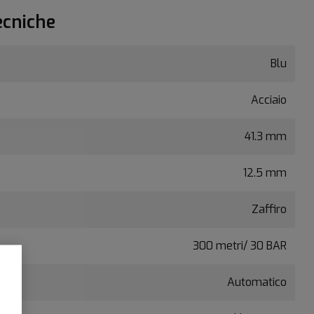
ecniche
Blu
Acciaio
41.3 mm
12.5 mm
Zaffiro
300 metri/ 30 BAR
Automatico