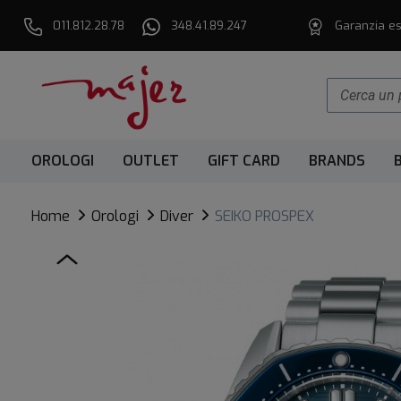
011.812.28.78
348.41.89.247
Garanzia es
OROLOGI
OUTLET
GIFT CARD
BRANDS
Home
Orologi
Diver
SEIKO PROSPEX