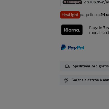
paga fino a
24 r
Paga in
3 
modalità d
Spedizioni 24h gratis
Garanzia estesa 4 ann