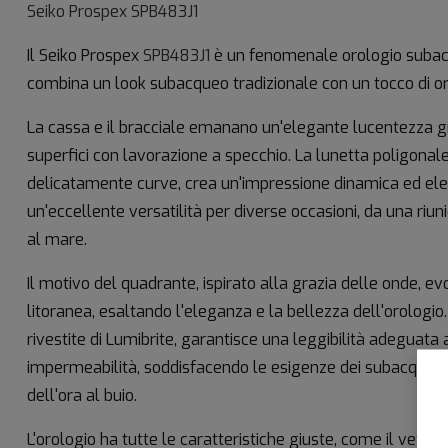
Seiko Prospex
SPB483J1
Il Seiko Prospex
SPB483J1
è un fenomenale orologio suba
combina un look subacqueo tradizionale con un tocco di ori
La cassa e il bracciale emanano un'elegante lucentezza g
superfici con lavorazione a specchio. La lunetta poligonal
delicatamente curve, crea un'impressione dinamica ed ele
un'eccellente versatilità per diverse occasioni, da una ri
al mare.
Il motivo del quadrante, ispirato alla grazia delle onde, 
litoranea, esaltando l'eleganza e la bellezza dell'orologio
rivestite di Lumibrite, garantisce una leggibilità adeguata 
impermeabilità, soddisfacendo le esigenze dei subacquei e 
dell'ora al buio.
L'orologio ha tutte le caratteristiche giuste, come il vetro