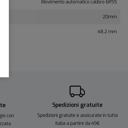
Movimento automatico calibro 6R55
20mm
48.2 mm
Spedizioni gratuite
ite
Spedizioni gratuite e assicurate in tutta
gio con
Italia a partire da 49€
izzata