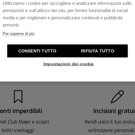
Specifica Movimento
Utilizziamo i cookie per raccogliere e analizzare informazioni sulle
tensione per immersioni.
prestazioni e sull'utilizzo del sito, per fornire funzionalità di social
i, l'orologio è
Ansa
media e per migliorare e personalizzare contenuti e pubblicità
he per l'uso sportivo.
presenti.
Lug to Lug
Per saperne di più
uesto robusto cavallo di
 72 ore.
CONSENTI TUTTO
RIFIUTA TUTTO
Impostazioni dei cookie
onti imperdibili
Incisioni gratu
nel Club Majer e scopri
Rendi unico il tuo orolo
tutti i vantaggi
un'incisione personal