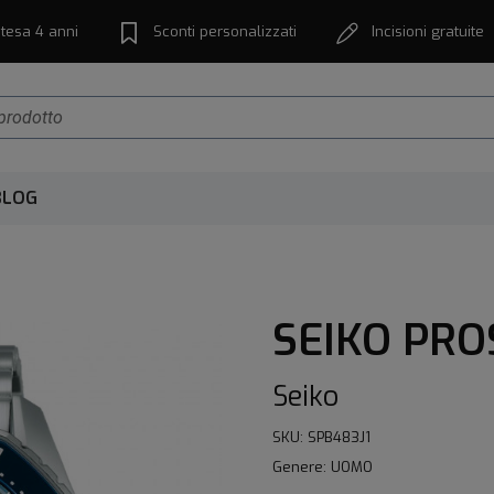
tesa 4 anni
Sconti personalizzati
Incisioni gratuite
BLOG
SEIKO PRO
Seiko
SKU: SPB483J1
Genere: UOMO