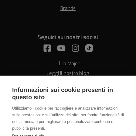
Brands
Seguici sui nostri social
Club Majer
Leggi il nostro blog
Informazioni sui cookie presenti in
questo sito
Utilizziamo i cookie per raccogliere e analizzare informazioni
sulle prestazioni e sull'utilizzo del sito, per fornire funzionalità di
Assistenza
social media e per migliorare e personalizzare contenuti e
pubblicità presenti.
011.812.28.78