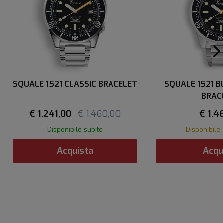
SQUALE 1521 CLASSIC BRACELET
SQUALE 1521 
BRAC
€ 1.241,00
€ 1.460,00
€ 1.4
Disponibile subito
Disponibile 
Acquista
Acqu