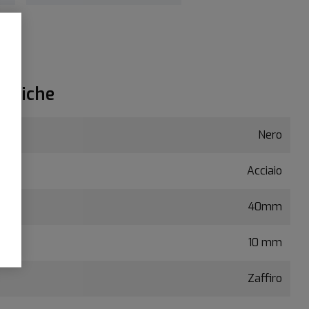
ecniche
Nero
Acciaio
40mm
10 mm
Zaffiro