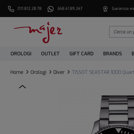
011.812.28.78
348.41.89.247
Garanzia es
OROLOGI
OUTLET
GIFT CARD
BRANDS
Home
Orologi
Diver
TISSOT SEASTAR 1000 Quar