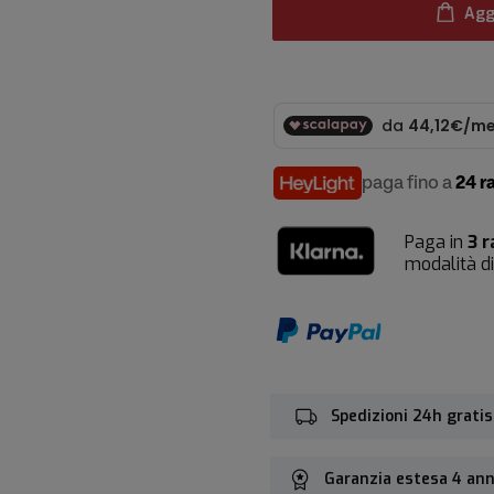
Agg
paga fino a
24 r
Paga in
3 r
modalità d
Spedizioni 24h gratis
Garanzia estesa 4 ann