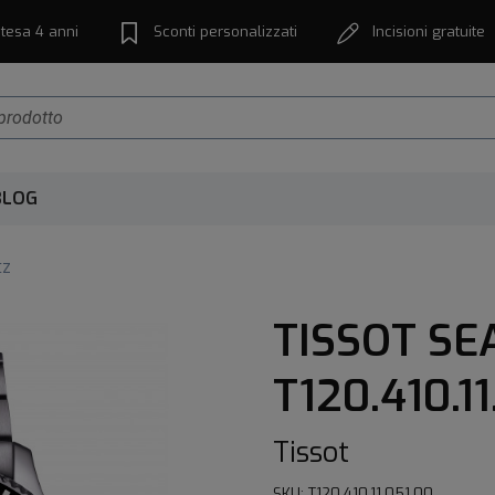
tesa 4 anni
Sconti personalizzati
Incisioni gratuite
BLOG
tz
TISSOT SE
T120.410.1
Tissot
SKU: T120.410.11.051.00