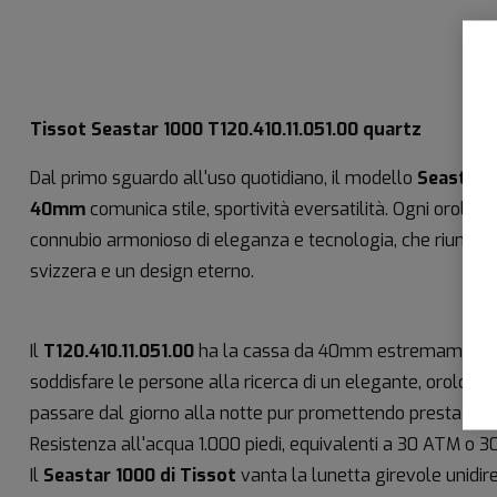
Tissot Seastar 1000 T120.410.11.051.00 quartz
Dal primo sguardo all'uso quotidiano, il modello
Seastar 
40mm
comunica stile, sportività eversatilità. Ogni orologi
connubio armonioso di eleganza e tecnologia, che riunisce
svizzera e un design eterno.
Il
T120.410.11.051.00
ha la cassa da 40mm estremamente v
soddisfare le persone alla ricerca di un elegante, orologi
passare dal giorno alla notte pur promettendo prestazioni 
Resistenza all'acqua 1.000 piedi, equivalenti a 30 ATM o 3
Il
Seastar 1000 di Tissot
vanta la lunetta girevole unidir