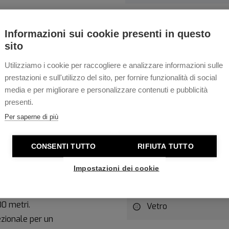
Informazioni sui cookie presenti in questo
sito
Utilizziamo i cookie per raccogliere e analizzare informazioni sulle
Caratteristiche t
prestazioni e sull'utilizzo del sito, per fornire funzionalità di social
1000 Quartz
media e per migliorare e personalizzare contenuti e pubblicità
o
Tissot Seastar
è un
Colore quadrante
presenti.
 il know-how dell'orologeria
Per saperne di più
Materiale Cassa
CONSENTI TUTTO
RIFIUTA TUTTO
Diametro Cassa
ersatile è progettata per
Impostazioni dei cookie
o di buon gusto che può
Spessore Cassa
tecniche eccezionali.
00 metri.
Vetro
ezionale per un