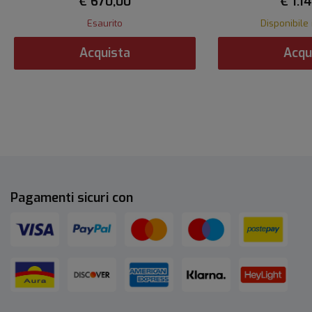
€ 670,00
€ 1.1
Esaurito
Disponibile 
Acquista
Acqu
Pagamenti sicuri con