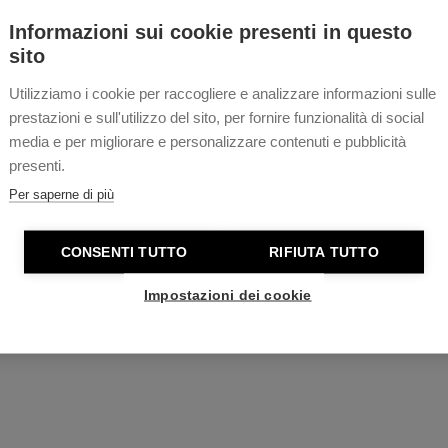
ITIZEN SUPER PILOT
Informazioni sui cookie presenti in questo
sito
€ 614,40
€ 768,00
Utilizziamo i cookie per raccogliere e analizzare informazioni sulle
Disponibile subito
prestazioni e sull'utilizzo del sito, per fornire funzionalità di social
Acquista
media e per migliorare e personalizzare contenuti e pubblicità
presenti.
Per saperne di più
CONSENTI TUTTO
RIFIUTA TUTTO
1
2
Impostazioni dei cookie