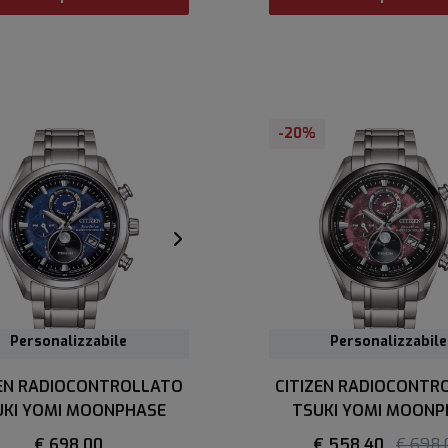
-20%
Personalizzabile
Personalizzabile
Personalizzabile
ZEN RADIOCONTROLLATO
CITIZEN RADIOCONTR
UKI YOMI MOONPHASE
TSUKI YOMI MOONP
€ 698,00
€ 558,40
€ 698,