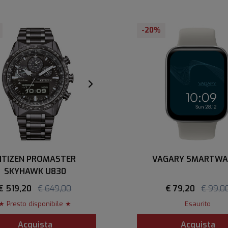
-20%
ITIZEN PROMASTER
VAGARY SMARTWA
SKYHAWK U830
€ 519,20
€ 649,00
€ 79,20
€ 99,0
★ Presto disponibile ★
Esaurito
Acquista
Acquista