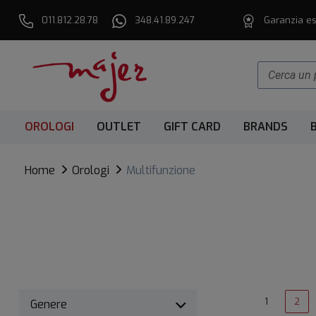
011.812.28.78
348.41.89.247
Garanzia es
OROLOGI
OUTLET
GIFT CARD
BRANDS
Home
Orologi
Multifunzione
1
2
Genere