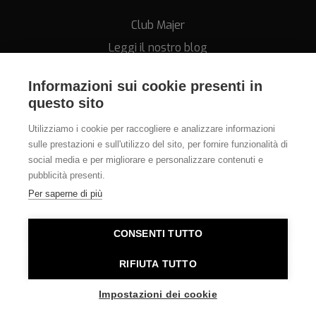
Club Majer
Leggi il nostro blog
Informazioni sui cookie presenti in
questo sito
Utilizziamo i cookie per raccogliere e analizzare informazioni
sulle prestazioni e sull'utilizzo del sito, per fornire funzionalità di
Assistenza
social media e per migliorare e personalizzare contenuti e
pubblicità presenti.
011.812.28.78
Per saperne di più
info@orologeriamajer.it
CONSENTI TUTTO
Orologeria Majer di Alessi Speranza & C. s.n.c. - P.IVA
RIFIUTA TUTTO
06380010014 - REA TO-781562 - E-commerce Torino
Impostazioni dei cookie
sviluppato da
Mantanera.it