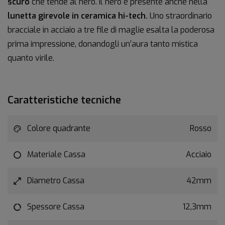
scuro
che tende al nero. Il nero è presente anche nella
lunetta girevole in ceramica hi-tech.
Uno straordinario
bracciale in acciaio a tre file di maglie esalta la poderosa
prima impressione, donandogli un’aura tanto mistica
quanto virile.
Caratteristiche tecniche
Colore quadrante
Rosso
Materiale Cassa
Acciaio
Diametro Cassa
42mm
Spessore Cassa
12,3mm