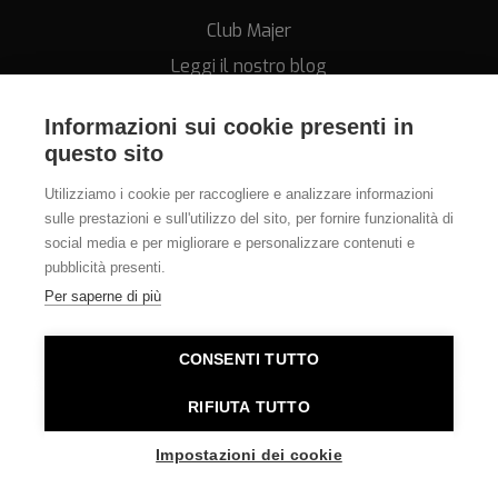
Club Majer
Leggi il nostro blog
Informazioni sui cookie presenti in
questo sito
Utilizziamo i cookie per raccogliere e analizzare informazioni
sulle prestazioni e sull'utilizzo del sito, per fornire funzionalità di
Assistenza
social media e per migliorare e personalizzare contenuti e
pubblicità presenti.
011.812.28.78
Per saperne di più
info@orologeriamajer.it
CONSENTI TUTTO
Orologeria Majer di Alessi Speranza & C. s.n.c. - P.IVA
RIFIUTA TUTTO
06380010014 - REA TO-781562 - E-commerce Torino
Impostazioni dei cookie
sviluppato da
Mantanera.it