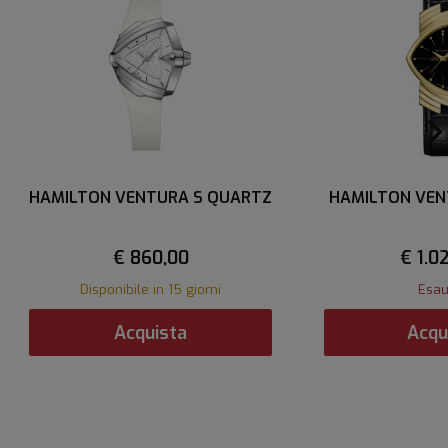
HAMILTON VENTURA S QUARTZ
HAMILTON VE
€ 860,00
€ 1.0
Disponibile in 15 giorni
Esau
Acquista
Acqu