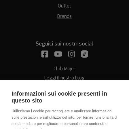
Outlet
Brands
Seguici sui nostri social
Club Majer
Leggi il nostro blog
Informazioni sui cookie presenti in
questo sito
Utilizziamo i cookie per raccogliere e analizzare informazioni
sulle prestazioni e sull'utilizzo del sito, per fornire funzionalità di
Assistenza
social media e per migliorare e personalizzare contenuti e