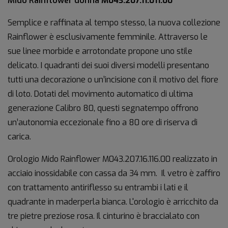
Mido Rainflower donna
M043.207.11.011.00
Semplice e raffinata al tempo stesso, la nuova collezione
Rainflower è esclusivamente femminile. Attraverso le
sue linee morbide e arrotondate propone uno stile
delicato. I quadranti dei suoi diversi modelli presentano
tutti una decorazione o un’incisione con il motivo del fiore
di loto. Dotati del movimento automatico di ultima
generazione Calibro 80, questi segnatempo offrono
un’autonomia eccezionale fino a 80 ore di riserva di
carica.
Orologio Mido Rainflower M043.207.16.116.00 realizzato in
acciaio inossidabile con cassa da 34 mm. Il vetro è zaffiro
con trattamento antiriflesso su entrambi i lati e il
quadrante in maderperla bianca. L'orologio è arricchito da
tre pietre preziose rosa. Il cinturino è braccialato con