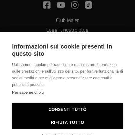
Club Majer
Leggi il nostro blog
Informazioni sui cookie presenti in
questo sito
Utilizziamo i cookie per raccogliere e analizzare informazioni
sulle prestazioni e sull'utilizzo del sito, per fornire funzionalità di
Assistenza
social media e per migliorare e personalizzare contenuti e
pubblicità presenti.
011.812.28.78
Per saperne di più
info@orologeriamajer.it
CONSENTI TUTTO
Orologeria Majer di Alessi Speranza & C. s.n.c. - P.IVA
RIFIUTA TUTTO
06380010014 - REA TO-781562 - E-commerce Torino