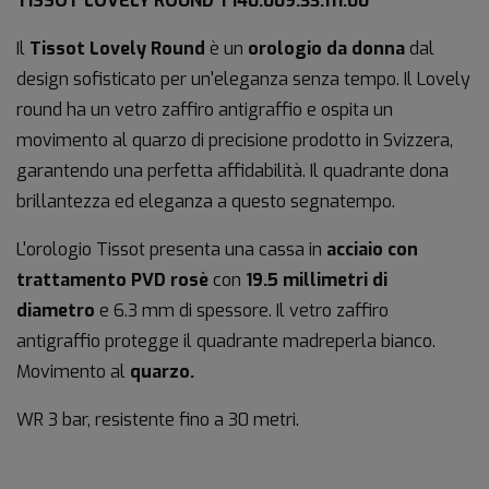
TISSOT LOVELY ROUND T140.009.33.111.00
Il
Tissot Lovely Round
è un
orologio da donna
dal
design sofisticato per un'eleganza senza tempo. Il Lovely
round ha un vetro zaffiro antigraffio e ospita un
movimento al quarzo di precisione prodotto in Svizzera,
garantendo una perfetta affidabilità. Il quadrante dona
brillantezza ed eleganza a questo segnatempo.
L'orologio Tissot presenta una cassa in
acciaio con
trattamento PVD rosè
con
19.5 millimetri di
diametro
e 6.3 mm di spessore. Il vetro zaffiro
antigraffio protegge il quadrante madreperla bianco.
Movimento al
quarzo.
WR 3 bar, resistente fino a 30 metri.