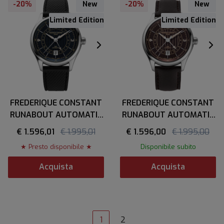
-20%
New
-20%
New
Limited Edition
Limited Edition
FREDERIQUE CONSTANT
FREDERIQUE CONSTANT
RUNABOUT AUTOMATIC
RUNABOUT AUTOMATIC
GMT
GMT
€ 1.596,01
€ 1.995,01
€ 1.596,00
€ 1.995,00
★ Presto disponibile ★
Disponibile subito
Acquista
Acquista
1
2