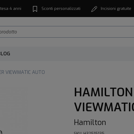
tesa 4 anni
Sconti personalizzati
Incisioni gratuite
BLOG
ER VIEWMATIC AUTO
HAMILTON
VIEWMATI
Hamilton
SKU: H32515135