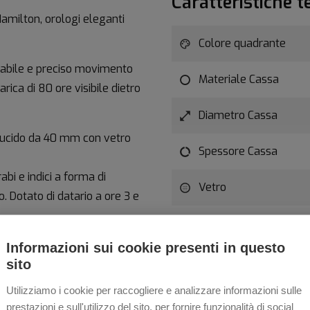
Caratteristiche t
amilton, orologi eleganti
Colore quadrante
idabile e preciso movimento
Materiale Cassa
ica di 80 ore visibile dietro
Diametro Cassa
 lucido da 40 mm con vetro
Spessore Cassa
bi e indici a forma di
Vetro
 Dotato di datario a ore 3 e
Resistenza all'acqua
a 50 metri.
Informazioni sui cookie presenti in questo
Movimento
sito
ne con cuciture abbinate,
Utilizziamo i cookie per raccogliere e analizzare informazioni sulle
Specifica
prestazioni e sull'utilizzo del sito, per fornire funzionalità di social