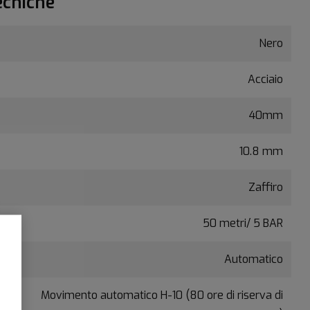
ecniche
Nero
Acciaio
40mm
10.8 mm
Zaffiro
50 metri/ 5 BAR
Automatico
Movimento automatico H-10 (80 ore di riserva di