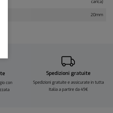
carica)
20mm
Spedizioni gratuite
ite
Spedizioni gratuite e assicurate in tutta
gio con
Italia a partire da 49€
izzata