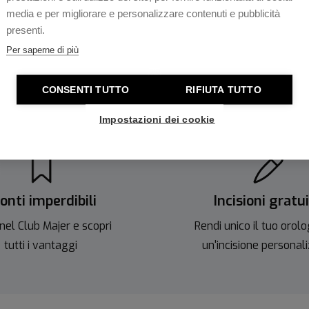
Movimento
 produzione di orologi da
media e per migliorare e personalizzare contenuti e pubblicità
i per coloro che apprezzano e
presenti.
Ansa
Per saperne di più
CONSENTI TUTTO
RIFIUTA TUTTO
Impostazioni dei cookie
onti imperdibili
Incisioni gratu
nel Club Majer e scopri
Rendi unico il tuo orolo
tutti i vantaggi
un'incisione personal