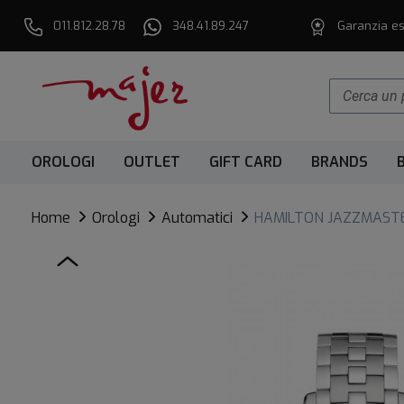
011.812.28.78
348.41.89.247
Garanzia es
OROLOGI
OUTLET
GIFT CARD
BRANDS
Home
Orologi
Automatici
HAMILTON JAZZMAST