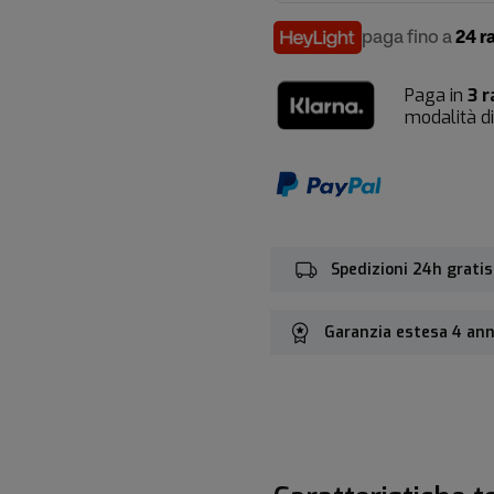
paga fino a
24 r
Paga in
3 r
modalità d
Spedizioni 24h gratis
Garanzia estesa 4 ann