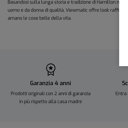
Basandosi sulla lunga storia e tradizione di Hamilton nella
uomo e da donna di qualità, Viewmatic offre look raffinat
amano le cose belle della vita.
Garanzia 4 anni
Sc
Prodotti originali con 2 anni di garanzia
Entra 
in più rispetto alla casa madre