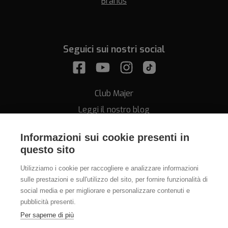
Brands
Seguici sui nostri social
Club Majer
Leggi il nostro blog
Informazioni sui cookie presenti in
questo sito
Utilizziamo i cookie per raccogliere e analizzare informazioni
sulle prestazioni e sull'utilizzo del sito, per fornire funzionalità di
Assistenza
social media e per migliorare e personalizzare contenuti e
pubblicità presenti.
011.812.28.78
Per saperne di più