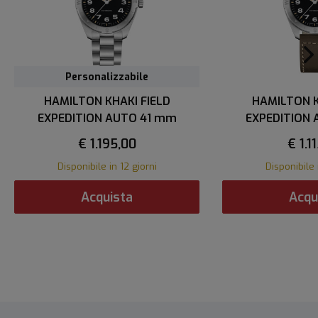
Personalizzabile
HAMILTON KHAKI FIELD
HAMILTON K
EXPEDITION AUTO 41 mm
EXPEDITION
€ 1.195,00
€ 1.1
Disponibile in 12 giorni
Disponibile 
Acquista
Acqu