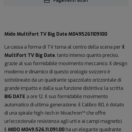
Pagamenti sicuri
Mido Multifort TV Big Date M0495261109100
La cassa a forma di TV torna al centro della scena per i
l
Multifort TV Big Date
, tanto intenso quanto preciso,
grazie al suo formidabile movimento meccanico. Il design
moderno e dinamico di questo orologio svizzero è
sottolineato da un quadrante spazzolato orizzontale di
grande impatto e dalla sua funzione distintiva: la scritta
BIG DATE
a ore 12. Il suo formidabile movimento
automatico di ultima generazione, il Calibro 80, è dotato
di una spirale high-tech in Nivachron™ che offre
un'eccezionale resistenza agli urti e ai campi magnetici.
Il
MIDO M049.526.11.091.00
ha un elegante quadrante