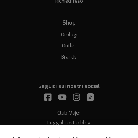
Richiedi reso
Shop
Orologi
Outlet
Brands
Seguici sui nostri social
Club Majer
Leggi il nostro blog